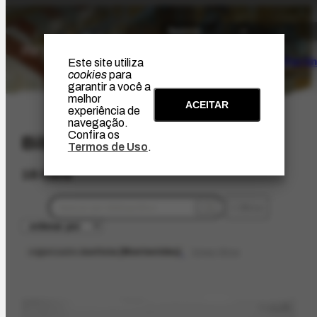
O Artista
Projeto Portin
Este site utiliza
cookies
para
garantir a você a
melhor
ACEITAR
experiência de
navegação.
Confira os
Bibliográfico
Termos de Uso
.
16 itens
filtros
organizador
Justicia [Montevidéu]
limpar filtros