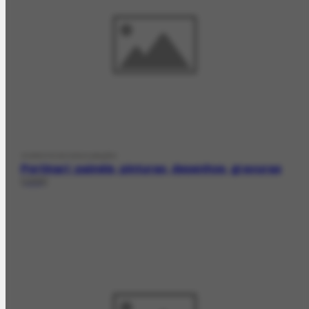
CONVITE DE DIVULGAÇÃO
Portinari: painéis, pinturas, desenhos, gravuras
[1998]