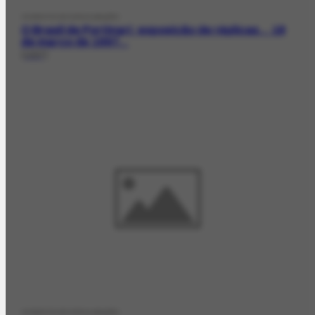
CONVITE DE DIVULGAÇÃO
O Brasil de Portinari: exposição de réplicas... 18
de março de 1997...
[1997]
CONVITE DE DIVULGAÇÃO