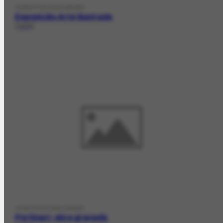
CONVITE DE DIVULGAÇÃO
Exposição Arte Ilustrada
[1998]
CONVITE DE DIVULGAÇÃO
Portinari: obra gravada