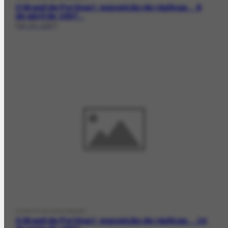
O Brasil de Portinari: exposição de réplicas... 8
de abril de 1997...
[08-04-1997]
CONVITE DE DIVULGAÇÃO
O Brasil de Portinari: exposição de réplicas... 14