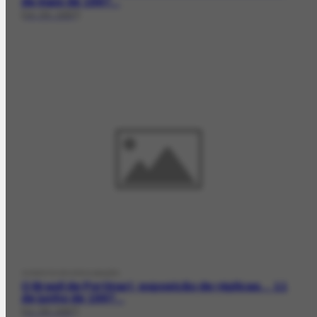
de maio de 1997...
[14-05-1997]
CONVITE DE DIVULGAÇÃO
O Brasil de Portinari: exposição de réplicas... 11
de junho de 1997...
[11-06-1997]