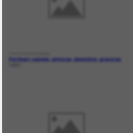
CONVITE DE DIVULGAÇÃO
Portinari: painéis, pinturas, desenhos, gravuras
[1998]