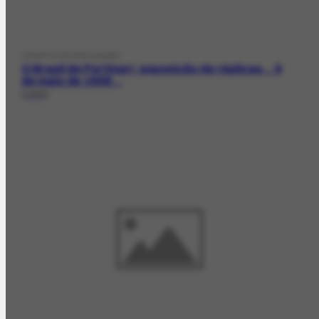
CONVITE DE DIVULGAÇÃO
O Brasil de Portinari: exposição de réplicas... 8
de maio de 1998...
[1998]