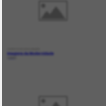
CONVITE DE DIVULGAÇÃO
Imagens da Modernidade
[1996]