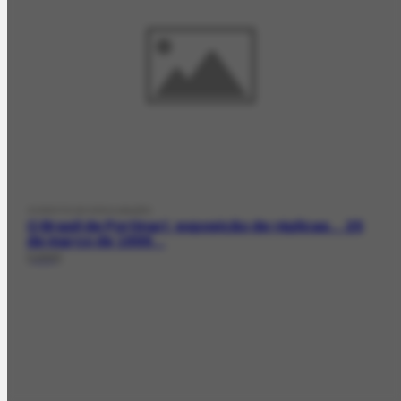
CONVITE DE DIVULGAÇÃO
O Brasil de Portinari: exposição de réplicas... 25
de março de 1999...
[1999]