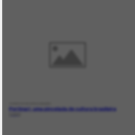
CONVITE DE DIVULGAÇÃO
Portinari: uma pincelada de cultura brasileira
[1995]