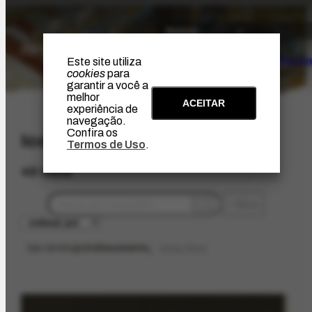
O Artista
Projeto Portin
Este site utiliza
cookies
para
garantir a você a
melhor
ACEITAR
experiência de
navegação.
Confira os
Iconográfico
Termos de Uso
.
49 itens
filtros
tipo de fotografia
Documento
limpar filtros