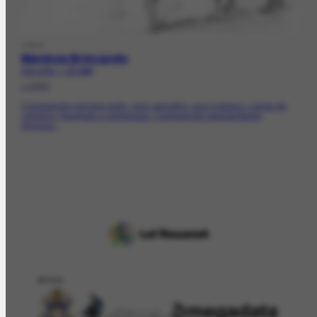
OBRA
Meninos Brincando
FCO-4733 | CR-3668
c.1955
Composição nos tons preto, ocre vermelho, azul e branco. Linhas de
contorno, tracejado e sombreado. Composição representando
diversos...
APOIO