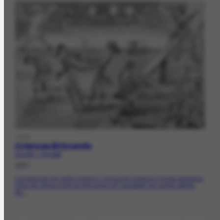
OBRA
Crianças Brincando
FCO-531 | CR-4230
1957
Composição em preto e branco. Linhas de contorno e linhas paralelas.
Cena de várias crianças brincando em paisagem de campo aberto.
No...