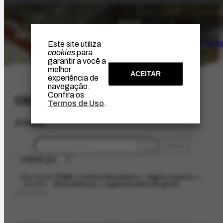
O Artista
Projeto Portin
Este site utiliza
cookies
para
garantir a você a
melhor
ACEITAR
experiência de
navegação.
Confira os
Obras
Termos de Uso
.
2 itens
filtros
descritores
TEMA > Cultura Brasileira > Jogos infantis >
- assunto
Brincadeiras > Jogando bola-de-gude
limpar filtros