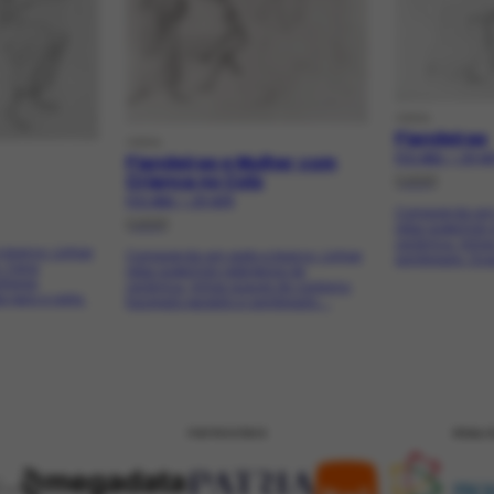
OBRA
Fiandeiras
OBRA
FCO-2815 | CR-40
Fiandeiras e Mulher com
[1956]
Criança no Colo
FCO-2816 | CR-4076
Composição em p
[1956]
retas sugerindo 
cerâmica, linha
 branco. Linhas
Composição em preto e branco. Linhas
sombreado. Duas 
s. Cena
retas sugerindo retângulos de
lheres
cerâmica, linhas suaves de contorno,
 para a outra.
tracejado paralelo e sombreado....
PATROCÍNIO
REALI