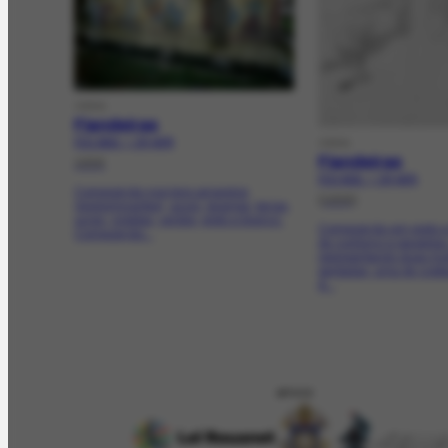
OBRA
Fiandeiras
FCO-2532 | CR-4078
OBRA
Fiandeiras
1956
FCO-5321 | CR-4075
Composição nos tons amarelos
[1956]
(predominantes), azuis, laranjas, terras,
ocres, violetas, verdes, preto e branco.
Composição em preto e
Composição...
de contorno e paralela
representando duas mu
sentadas, uma de costas
A...
APOIO