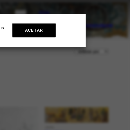
PT
EN
Acervo
Arte e Educação
Atualidades
Contato
Apoie
 os
ACEITAR
OBRA