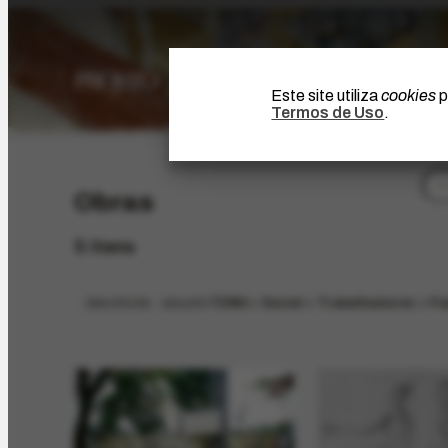
Este site utiliza
cookies
p
Termos de Uso
.
Obras
5 itens
descritores - assunto
TEMA > Social > Trabalhadores > Fi