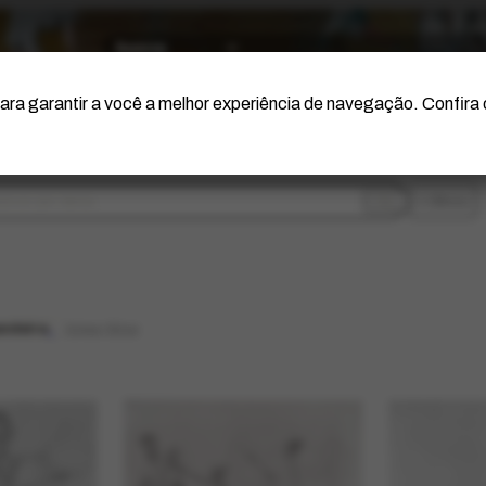
O Artista
Projeto Portinari
Certificação
ara garantir a você a melhor experiência de navegação. Confira
filtros
andeira
limpar filtros