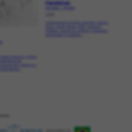
Fiandeiras
FCO-2539 | CR-4073
1956
Composição nos tons amarelo, laranja,
azuis, ocres, terras, preto, verdes e
violetas. Linhas de contorno, tracejado,
sombreado e raspado....
74
reto e branco. Linhas
retângulos de
s suaves de contorno e
fiandeiras...
ZAÇÂO