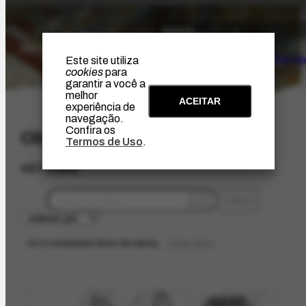
O Artista
Projeto Portin
Este site utiliza
cookies
para
garantir a você a
melhor
ACEITAR
experiência de
navegação.
Confira os
Obras
Termos de Uso
.
457 itens
filtros
técnica
nanquim bico-de-pena
limpar filtros