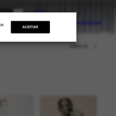
PT
EN
Acervo
Arte e Educação
Atualidades
Contato
Apoie
 os
ACEITAR