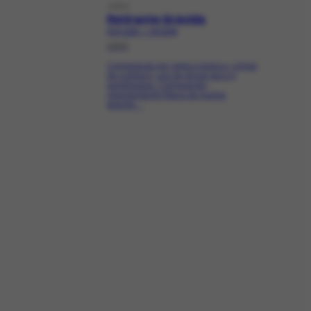
OBRA
Retirante Grávida
FCO-3123 | CR-2349
1945
Composição em sépia e branco. Linhas
de contorno, uso de pincel seco e
sombreados. Composição
representando figura de mulher
grávida,...