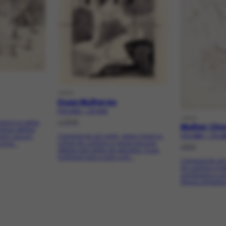
OBRA
Duas Mulheres
FCO-2418 | CR-1042
OBRA
c.1939
ranco e sépia.
Mulher Ch
mbras obtidas
Composição em preto, sépia e branco.
laro-escuro.
FCO-2959 | CR-12
Linhas de contorno e áreas escuras
rral...
1940
obtidas pelo efeito de aguadas. Duas
mulheres lado a lado com...
Composição em s
de contorno irr
sombreado e uso
figuras sentada