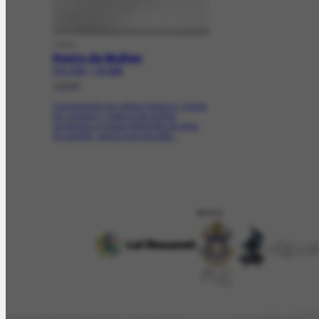
OBRA
Rosto de Mulher
FCO-4762 | CR-2699
[1948]
Composição em sépia e branco. Linhas
de contorno. Cabeça de mulher
ocupando a quase totalidade da área
do suporte, sendo que ela está...
APOIO