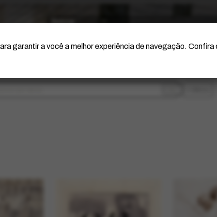
O Artista
Projeto Portinari
Certificação
ara garantir a você a melhor experiência de navegação. Confira
filtros