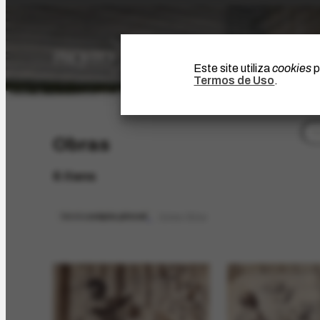
Este site utiliza
cookies
p
Termos de Uso
.
Obras
6 itens
técnica
sépia pincel
limpar filtros