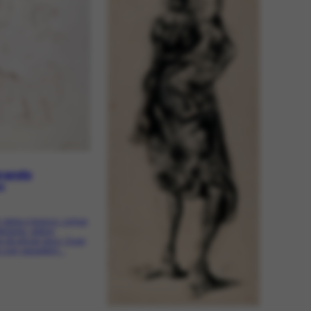
orando
66
épia e branco. Linhas
egulares, algum
 de pincel seco. Duas
s com paisagem...