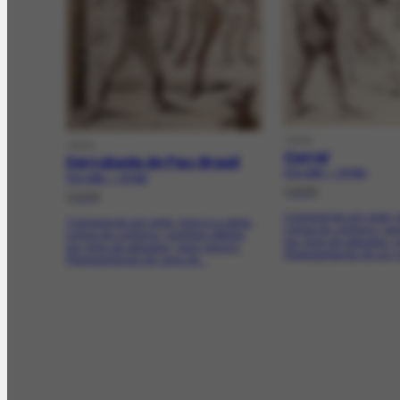
OBRA
OBRA
Curral
Derrubada de Pau-Brasil
FCO-1816 | CR-831
FCO-1815 | CR-827
[1938]
[1938]
Composição em preto, b
Composição em preto, branco e sépia.
Linhas de contorno, so
Linhas de contorno, sombras obtidas
por meio de aguadas, c
por meio de aguadas, claro-escuro.
Representação de um cu
Representação de cena de...