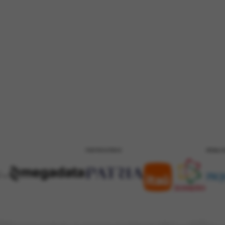
PATROCÍNIO
REALI