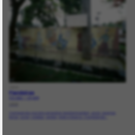
OBRA
Fiandeiras
FCO-2532 | CR-4078
1956
Composição nos tons amarelos (predominantes), azuis, laranjas,
terras, ocres, violetas, verdes, preto e branco. Composição...