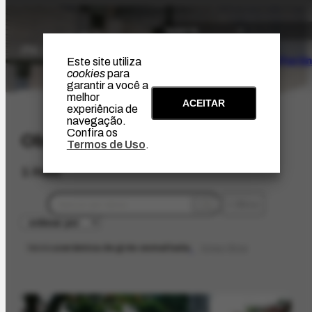
O Artista
Projeto Portin
Este site utiliza
cookies
para
garantir a você a
melhor
ACEITAR
experiência de
navegação.
Confira os
Obras
Termos de Uso
.
1 item
filtros
técnica
cerâmica de grés esmaltada
limpar filtros