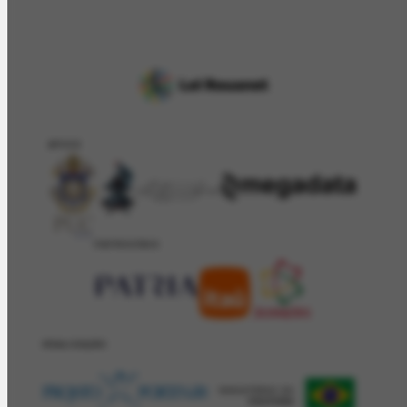
APOIO
PATROCÍNIO
REALIZAÇÂO