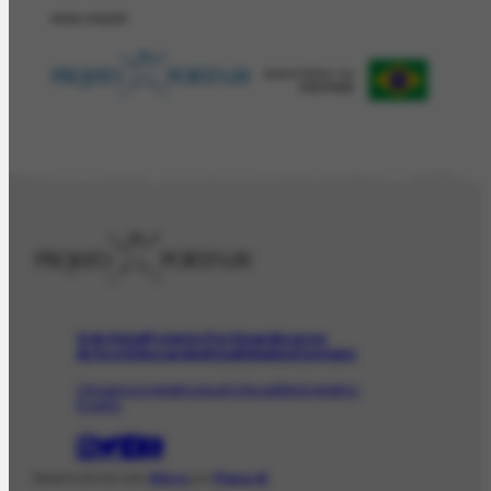
REALIZAÇÂO
O Artista
Projeto Portinari
Acervo
Arte e Educação
Atualidades
Contato
Obras
Iconográfico
AudioVisual
Bibliográfico
Evento
Desenvolvido com
Shiro
por
Plano B