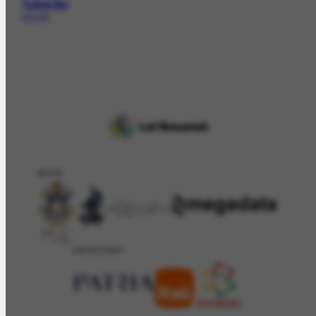
Tubarão
LOC-714
APOIO
PATROCÍNIO