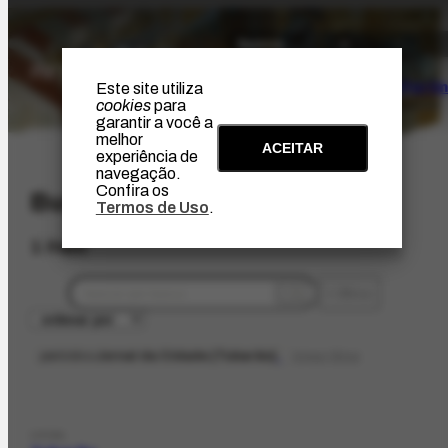
O Artista
Projeto Portin
Este site utiliza
cookies
para
garantir a você a
melhor
ACEITAR
experiência de
navegação.
Confira os
Busca
Termos de Uso
.
1 item
filtros
periódico
Jornal da Cidade [Tubarão]
limpar filtros
LOCAL