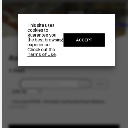
The Artist
Portinari Pro
This site uses
cookies to
guarantee you
the best browsing
ACCEPT
experience.
Check out the
Terms of Use
.
Audiovisual
1 item
filters
videoobject
FV39 - Portinari na Escola Pueri Domus
limpar filtros