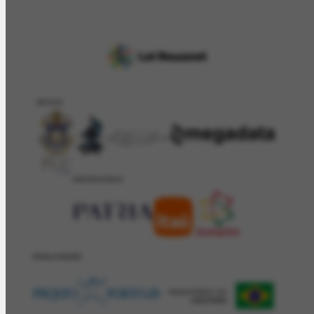
APOIO
PATROCÍNIO
REALIZAÇÂO