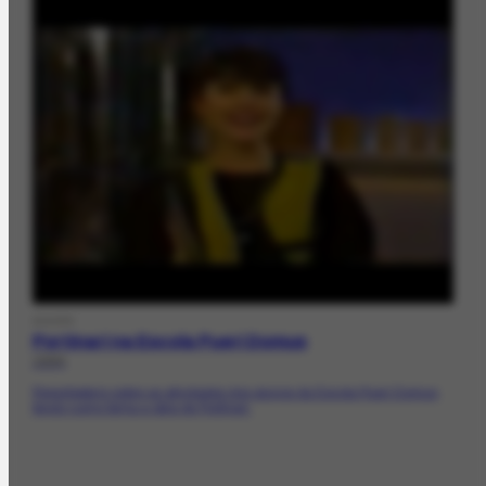
DOCFV
Portinari na Escola Pueri Domus
1994
Reportagens sobre as atividades dos alunos da Escola Pueri Domus,
tendo como tema a obra de Portinari.