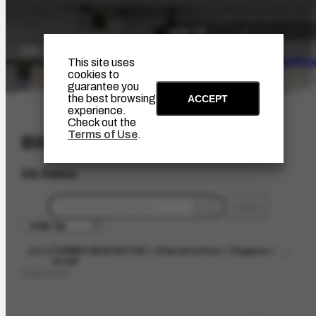
The Artist
Portinari Pro
This site uses
cookies to
guarantee you
the best browsing
ACCEPT
experience.
Check out the
Terms of Use
.
Bibliographic
56 items
filters
about
TERMO DESCRITOR > Vida Artística > Viagens >
Israel
limpar filtros