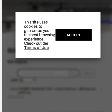
The Artist
Portinari Pro
This site uses
cookies to
guarantee you
the best browsing
ACCEPT
experience.
Check out the
Terms of Use
.
Bibliographic
69 items
filters
about
TERMO DESCRITOR > Vida Política > Militância
política
limpar filtros