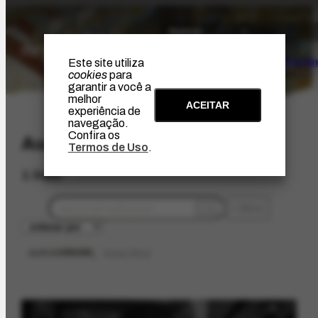
O Artista
Projeto Portin
Este site utiliza
cookies
para
garantir a você a
melhor
ACEITAR
experiência de
navegação.
Confira os
AudioVisual
Termos de Uso
.
1 item
filtros
audio
1455469
limpar filtros