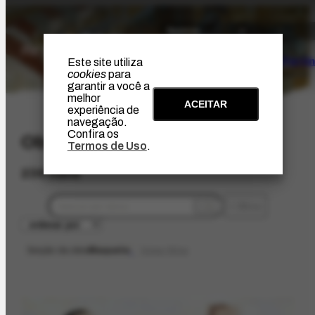
O Artista
Projeto Portin
Este site utiliza
cookies
para
garantir a você a
melhor
ACEITAR
experiência de
navegação.
Confira os
Obras
Termos de Uso
.
239 itens
filtros
função da obra
Maquete
limpar filtros