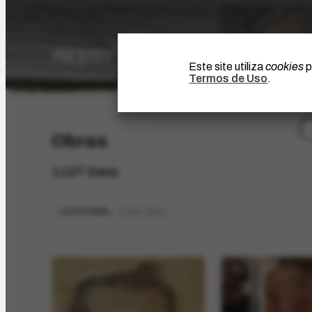
Este site utiliza
cookies
p
Termos de Uso
.
Obras
1127 itens
suporte
tela
limpar filtros