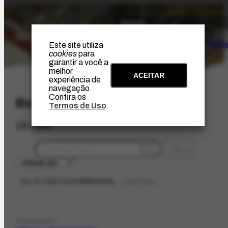
O Artista
Projeto Portin
Este site utiliza
cookies
para
garantir a você a
melhor
ACEITAR
experiência de
navegação.
Confira os
Busca
Termos de Uso
.
15 itens
filtros
tipo de organização
biblioteca
limpar filtros
ORGANIZAÇÃO