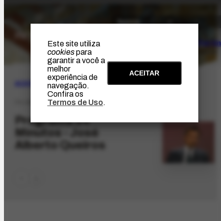
O Artista
Projeto Portin
Este site utiliza
cookies
para
garantir a você a
melhor
ACEITAR
experiência de
ACERVO
|
AUDIOVISUAL
navegação.
Confira os
Termos de Uso
.
FV-198
Programa 54
Minutos - José
Alberto Queiros