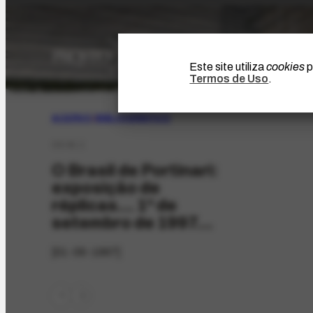
Este site utiliza
cookies
p
Termos de Uso
.
ACERVO
|
BIBLIOGRÁFICO
CD-81.1
O Brasil de Portinari:
exposição de
réplicas... 1º de
setembro de 1997...
[01-09-1997]