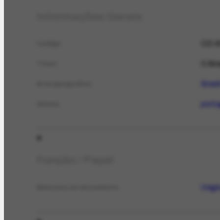
Informações Gerais
CD-8
Código
O Bra
Título
Brasi
Área geográfica
port
Idioma
Função / Papel
Origi
Natureza do documento