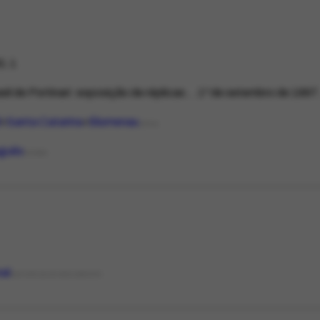
1.1
sil de Portinari: exposição de réplicas... 1º de setembro de 1997.
l
Santa Catarina
Blumenau
LOCAL
uguês
IDIOMA
nal
NATUREZA DO DOCUMENTO