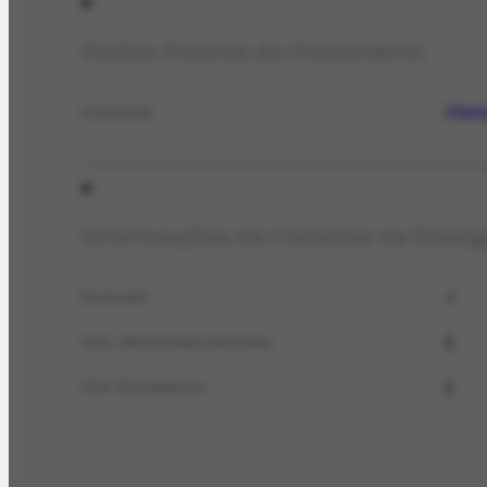
Dados Físicos do Documento
Ótim
Condição
Informações de Convites de Divul
✓
Ilustrado
1
Qtd. Obras Reproduzidas
1
Qtd. Exemplares