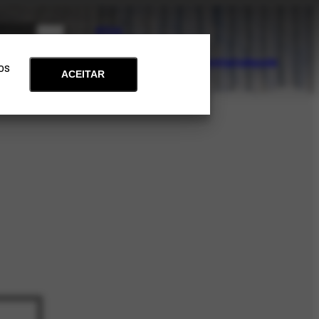
PT
EN
Acervo
Arte e Educação
Atualidades
Contato
Apoie
 os
ACEITAR