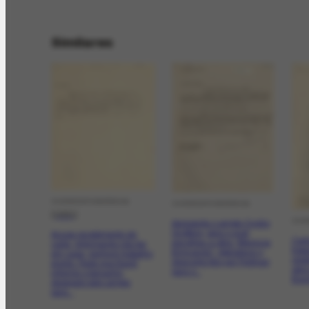
Similares
CORRESPONDÊNCIA
CORRESPONDÊNCIA
[1961]
COR
Apresenta o amigo Ovídio
Grottera, para o qual
Acusa recebimento de
Cart
escolheu a obra “Meninos
carta, informando não ter,
trat
Brincando”. Agradece o
em casa, nenhum trabalho
rela
desconto feio por Portinari
pronto. Pede que Bardi
obra
para o...
informe o tamanho
Bonn
desejado pelo amigo
para...