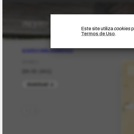
Este site utiliza
cookies
p
Termos de Uso
.
ACERVO
|
BIBLIOGRÁFICO
CO-951.1
[06-05-1941]
download