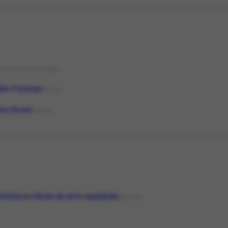
STADO DE CONSERVAÇÃO
do Portinari
PESSOA
tes Bruno
PESSOA
Artística
Obras de arte
aquisição
ASSUNTO