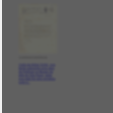
CORRESPONDÊNCIA
Carta de Anton Schtz, que
tendo adquirido uma obra
de Portinari no Museu de
Arte de São Paulo, pede
que esta lhe seja remetida
junto à...