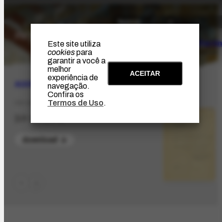
O Artista
Projeto Portin
Este site utiliza
cookies
para
garantir a você a
melhor
ACEITAR
experiência de
ACERVO
|
BIBLIOGRÁFICO
navegação.
Confira os
Termos de Uso
.
CO-1167.1
[13-10-1954]
download