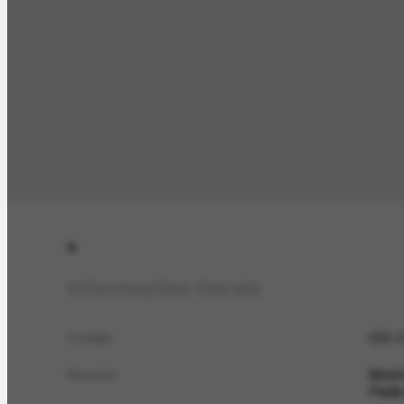
Informações Gerais
CO-1
Código
Mostr
Resumo
Pede 