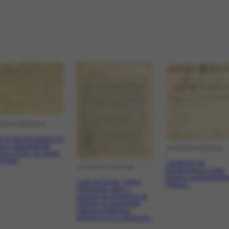
RESPONDÊNCIA
a de Afonso Balaim de
orre, apresentando
CORRESPONDÊNCIA
inari a Raul, do Jornal
Prensa”.
Telegrama de
CORRESPONDÊNCIA
Santamarina e Lopez
Silveira, cumprimenta
Carta de Danilo Trelles
Portinari.
informando sobre o
sucesso da exposição de
Portinari na Sociedade
Hebraica Argentina;
agradecendo a influência...