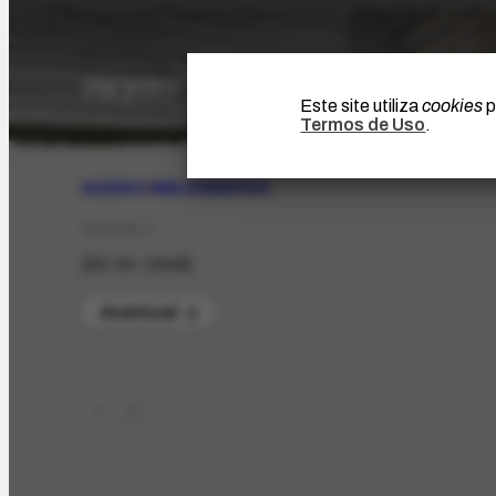
Este site utiliza
cookies
p
Termos de Uso
.
ACERVO
|
BIBLIOGRÁFICO
CO-1701.1
[02-04-1948]
download