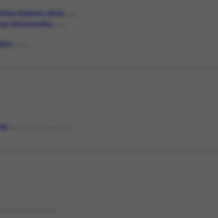
tina
Buenos Aires
LOCAL
uai
Montevidéu
LOCAL
nhol
IDIOMA
nal
NATUREZA DO DOCUMENTO
STADO DE CONSERVAÇÃO