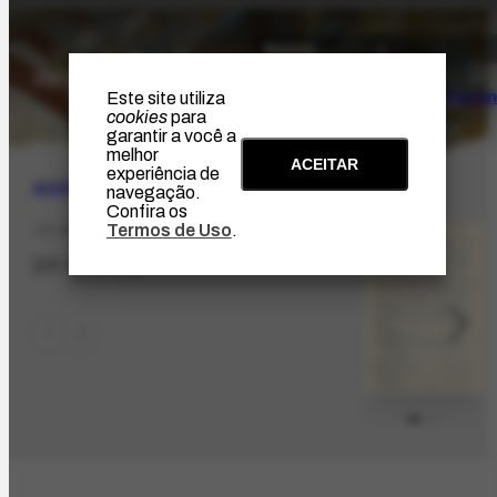
O Artista
Projeto Portin
Este site utiliza
cookies
para
garantir a você a
melhor
ACEITAR
experiência de
ACERVO
|
BIBLIOGRÁFICO
navegação.
Confira os
Termos de Uso
.
CO-2951.1
[15-05-1959]