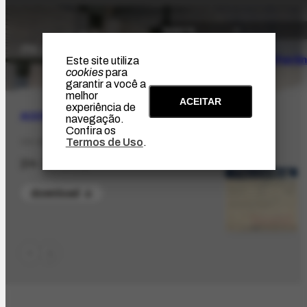
O Artista
Projeto Portin
Este site utiliza
cookies
para
garantir a você a
melhor
ACEITAR
experiência de
ACERVO
|
BIBLIOGRÁFICO
navegação.
Confira os
Termos de Uso
.
CO-3142.1
[04-11-1955]
download