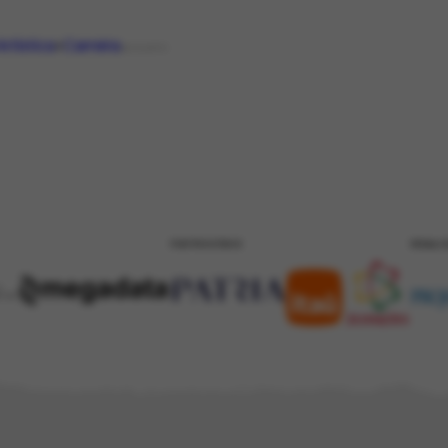
Artística
Carreira
ASSUNTO
PATROCÍNIO
REALI