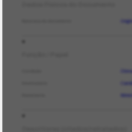
Dados Físicos do Documento
Origi
Natureza do documento
Função / Papel
Ótim
Condição
Candi
Destinatário
Minis
Remetente
Descritores (citados/retratados)