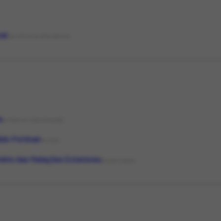
nal
NATUREZA DO DOCUMENTO
a
ESTADO DE CONSERVAÇÃO
do Portinari
PESSOA
tério das Relações Exteriores
ORGANIZAÇÃO