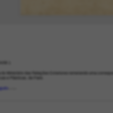
458.1
 do Ministério das Relações Exteriores remetendo uma corresp
cas e Plásticas, de Paris.
uguês
IDIOMA