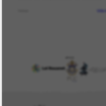
Vida 
Temas
APOIO