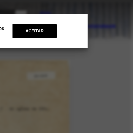
PT
EN
Acervo
Arte e Educação
Atualidades
Contato
Apoie
 os
ACEITAR