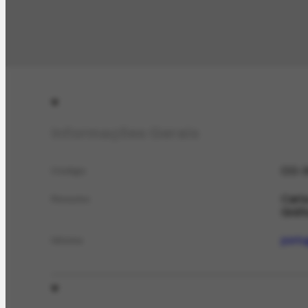
Informações Gerais
CO-3
Código
Carta
Resumo
Gráfi
port
Idioma