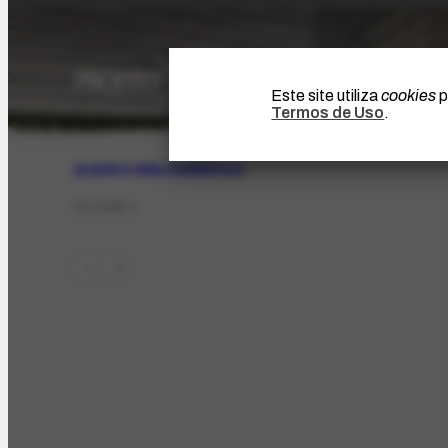
Este site utiliza
cookies
p
Termos de Uso
.
ACERVO
|
BIBLIOGRÁFICO
CO-5489.1