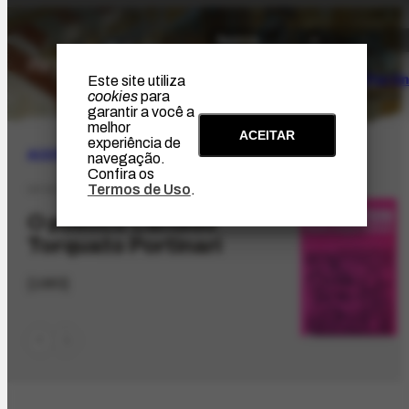
O Artista
Projeto Portin
Este site utiliza
cookies
para
garantir a você a
melhor
ACEITAR
experiência de
ACERVO
|
BIBLIOGRÁFICO
navegação.
Confira os
Termos de Uso
.
LV-12.1
O político Cândido
Torquato Portinari
[1983]