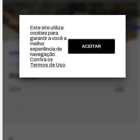
O Artista
Projeto Portin
Este site utiliza
cookies
para
garantir a você a
melhor
ACEITAR
experiência de
ACERVO
|
BIBLIOGRÁFICO
navegação.
Confira os
Termos de Uso
.
FL-363.1
Portinari
1975