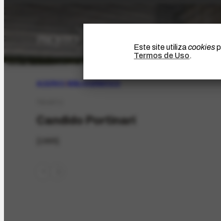
Este site utiliza
cookies
p
Termos de Uso
.
ACERVO
|
BIBLIOGRÁFICO
TX-147.1
Candido Portinari
[1995]