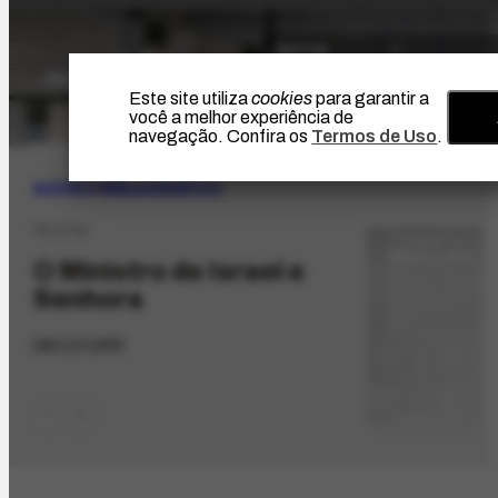
O Artista
Projeto Port
Este site utiliza
cookies
para garantir a
você a melhor experiência de
navegação. Confira os
Termos de Uso
.
ACERVO
|
BIBLIOGRÁFICO
PR-3789
O Ministro de Israel e
Senhora
09/12/1955