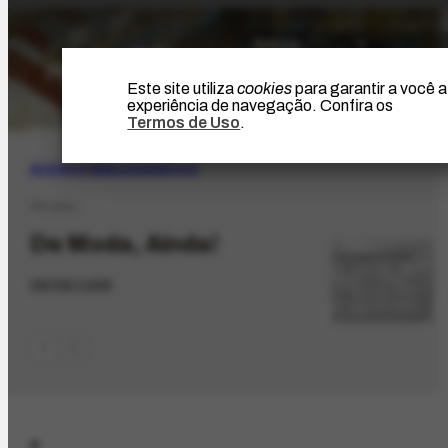
O Artista
Projeto Port
Este site utiliza
cookies
para garantir a você a
experiência de navegação. Confira os
Termos de Uso
.
ACERVO
|
BIBLIOGRÁFICO
PR-5601
De Moda, Ainda!
08/08/1958