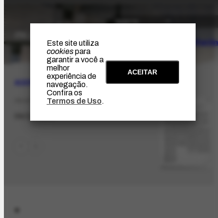
O Artista
Projeto Portin
Este site utiliza
cookies
para
garantir a você a
melhor
ACEITAR
experiência de
ACERVO
|
BIBLIOGRÁFICO
navegação.
Confira os
Termos de Uso
.
PR-8781.1
04/12/1948