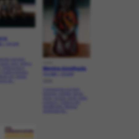
rro
6 | CR-1138
ição nos tons
OBRA
 ocres, azul, preto e
 Textura lisa e
Menina Ajoelhada
. Quatro homens
FCO-5096 | CR-2338
ando um caixão
1945
omo se...
Composição nos tons
laranjas, violetas, terras,
azuis, cinzas, ocres, preto
e branco. Textura não
identificada. Menina
ajoelhada de...