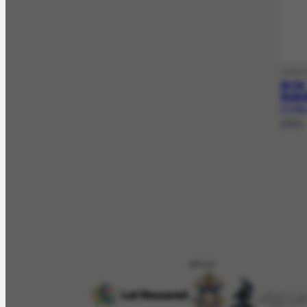
CATAL
Arte
Subd
CT-349.
2024
APOIO