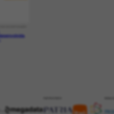
OGO DE EXPOSIÇÃO
esenvolvida
1
PATROCÍNIO
REALI