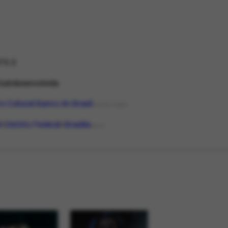
73.3
Subdesenvolvida
o Cultural Banco do Brasil
ORGANIZAÇÃO
l
Distrito Federal
Brasília
LOCAL