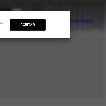
PT
EN
Acervo
Arte e Educação
Atualidades
Contato
Apoie
 os
ACEITAR