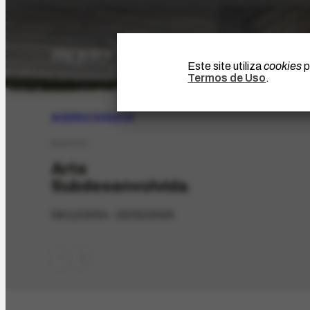
Este site utiliza
cookies
p
Termos de Uso
.
ACERVO
|
EVENTO
EX-673.3
Arte
Subdesenvolvida
09/12/2024 - 02/02/2025