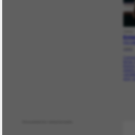
OBRA
Ente
FCO-140
1940
Compos
terras,
branco.
áspera
carreg
azul, c
Documento relacionado