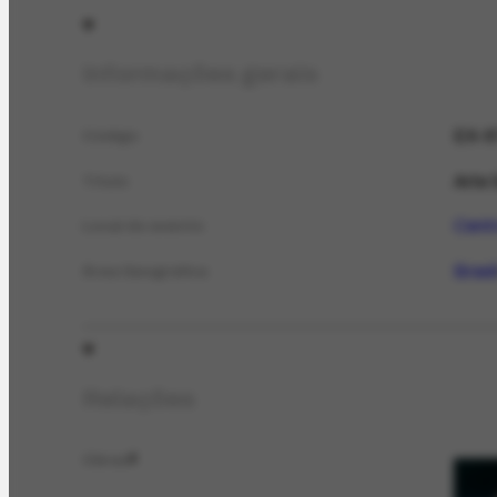
Informações gerais
EX-6
Código
Arte 
Título
Centr
Local do evento
Brasi
Área Geográfica
Relações
Obras
2