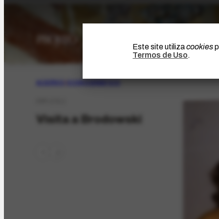
Este site utiliza
cookies
p
Termos de Uso
.
ACERVO
|
ICONOGRÁFICO
FPP-172.1
Visita a Brodowski