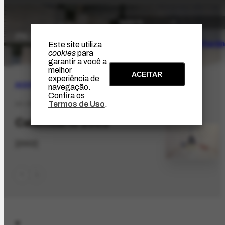
O Artista
Projeto Portin
Este site utiliza
cookies
para
garantir a você a
melhor
ACEITAR
experiência de
ACERVO
|
ICONOGRÁFICO
navegação.
Confira os
Termos de Uso
.
AC-25.1
Calendário 2003
[2002]