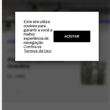
O Artista
Projeto Portin
Este site utiliza
cookies
para
garantir a você a
melhor
ACEITAR
experiência de
ACERVO
|
ICONOGRÁFICO
navegação.
Confira os
Termos de Uso
.
AFRH-600.1
Portinari com Alcino
Guedes
[01-1956]