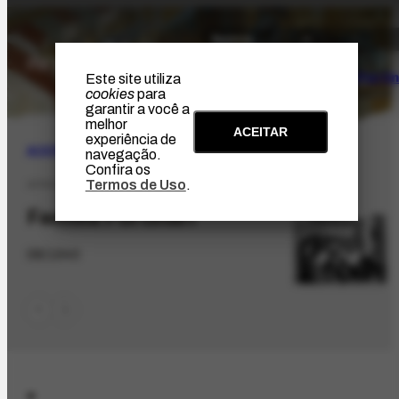
O Artista
Projeto Portin
Este site utiliza
cookies
para
garantir a você a
melhor
ACEITAR
experiência de
ACERVO
|
ICONOGRÁFICO
navegação.
Confira os
Termos de Uso
.
AFRH-2905.1
Família Portinari
08/1940