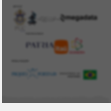
APOIO
PATROCÍNIO
REALIZAÇÂO