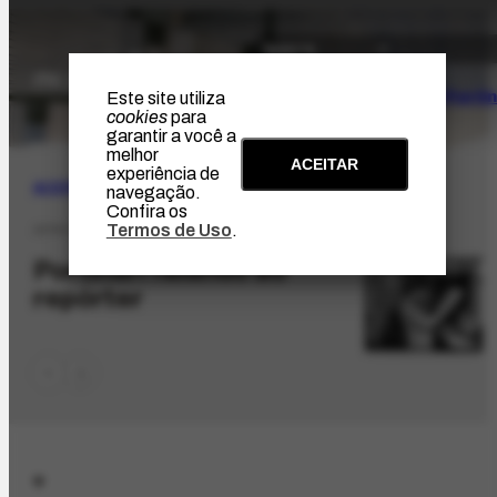
O Artista
Projeto Portin
Este site utiliza
cookies
para
garantir a você a
melhor
ACEITAR
experiência de
ACERVO
|
ICONOGRÁFICO
navegação.
Confira os
Termos de Uso
.
AFRH-1889.1
Portinari falando ao
repórter