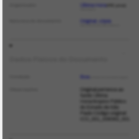
Última Hora
Organizador
PPE jornal
PERIÓDICO
Original, cópia
Natureza do documento
NATUREZA DO DOCUMENTO
Dados Físicos do Documento
Boa
Condição
ESTADO DE CONSERVAÇÃO
Original pertence ao
Observações
fundo Última
Hora/Arquivo Público
do Estado de São
Paulo Código original:
ICO_001_008362_001