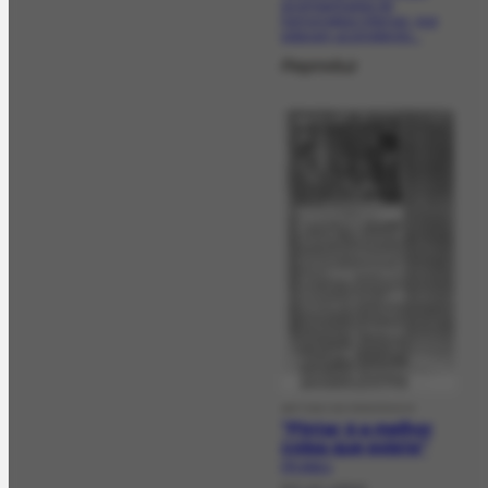
acompanhadas de
hemorragias internas, que
estavam acometendo...
Reproduz
ARTIGO DE PERIÓDICO
"Pintar é a melhor
coisa que existe"
PR-3010.1