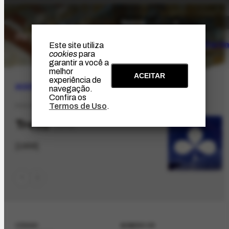
O Artista
Projeto Portin
Este site utiliza
cookies
para
garantir a você a
melhor
ACEITAR
experiência de
ACERVO
|
OBRAS
navegação.
Confira os
Termos de Uso
.
FCO-6258
Trevo
PROVA
[1956]
CÓDIGO
NÚMERO CR