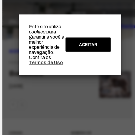
O Artista
Projeto Portin
Este site utiliza
cookies
para
garantir a você a
melhor
ACEITAR
experiência de
ACERVO
|
OBRAS
navegação.
Confira os
Termos de Uso
.
FCO-60
Boizinhos
[1938]
CÓDIGO
NÚMERO CR