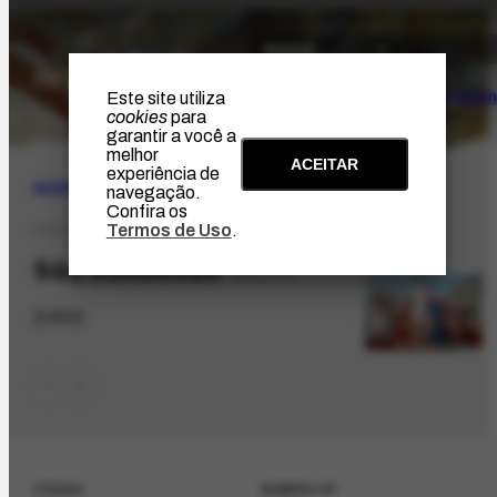
O Artista
Projeto Portin
Este site utiliza
cookies
para
garantir a você a
melhor
ACEITAR
experiência de
ACERVO
|
OBRAS
navegação.
Confira os
Termos de Uso
.
FCO-94
São Sebastião
MAQUETE
[1952]
CÓDIGO
NÚMERO CR