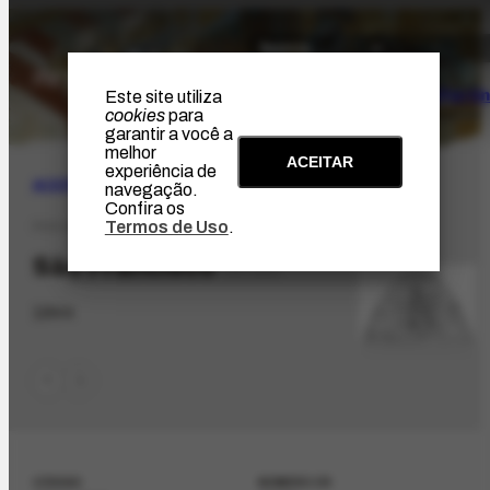
O Artista
Projeto Portin
Este site utiliza
cookies
para
garantir a você a
melhor
ACEITAR
experiência de
ACERVO
|
OBRAS
navegação.
Confira os
Termos de Uso
.
FCO-213
São Francisco
ESTUDO
1944
CÓDIGO
NÚMERO CR