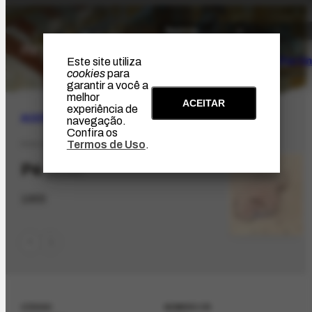
O Artista
Projeto Portin
Este site utiliza
cookies
para
garantir a você a
melhor
ACEITAR
experiência de
ACERVO
|
OBRAS
navegação.
Confira os
Termos de Uso
.
FCO-291
Pé
ESTUDO
1955
CÓDIGO
NÚMERO CR