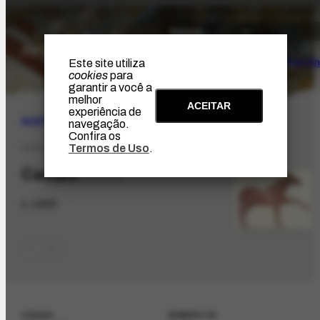
O Artista
Projeto Portin
Este site utiliza
cookies
para
garantir a você a
melhor
ACEITAR
experiência de
ACERVO
|
OBRAS
navegação.
Confira os
Termos de Uso
.
FCO-636
Cavalo
ESTUDO
c.1955
CÓDIGO
NÚMERO CR