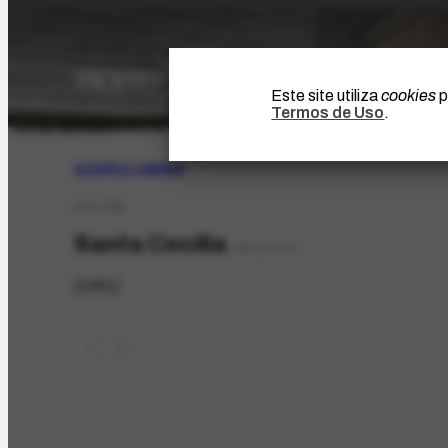
Este site utiliza
cookies
p
Termos de Uso
.
ACERVO
|
OBRAS
FCO-953
Santa Cecília
MAQUETE
[1961]