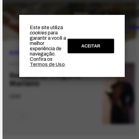
O Artista
Projeto Portin
Este site utiliza
cookies
para
garantir a você a
melhor
ACEITAR
experiência de
ACERVO
|
OBRAS
navegação.
Confira os
Termos de Uso
.
FCO-1192
Retrato de Olegário
Mariano
1928