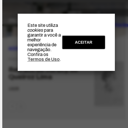
O Artista
Projeto Portin
Este site utiliza
cookies
para
garantir a você a
melhor
ACEITAR
experiência de
ACERVO
|
OBRAS
navegação.
Confira os
Termos de Uso
.
FCO-1932
Retrato de Juracy de
Queiroz Lima
1928