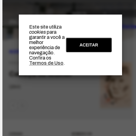
O Artista
Projeto Portin
Este site utiliza
cookies
para
garantir a você a
melhor
ACEITAR
experiência de
ACERVO
|
OBRAS
navegação.
Confira os
Termos de Uso
.
FCO-2304
Cabeça de Mulher
1944
CÓDIGO
NÚMERO CR