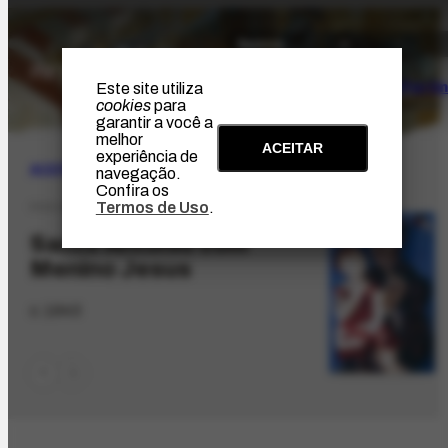
O Artista
Projeto Portin
Este site utiliza
cookies
para
garantir a você a
melhor
ACEITAR
experiência de
ACERVO
|
OBRAS
navegação.
Confira os
Termos de Uso
.
FCO-2323
Santo Antônio com
Menino Jesus
c.1943