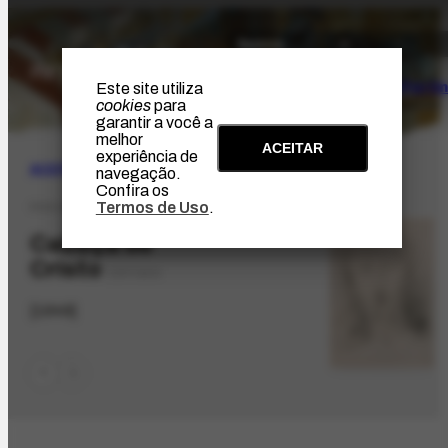
O Artista
Projeto Portin
Este site utiliza
cookies
para
garantir a você a
melhor
ACEITAR
experiência de
ACERVO
|
OBRAS
navegação.
Confira os
Termos de Uso
.
FCO-2538
Cabeça de
Cristo
ESTUDO
[1949]