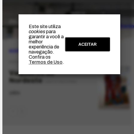
O Artista
Projeto Portin
Este site utiliza
cookies
para
garantir a você a
melhor
ACEITAR
experiência de
ACERVO
|
OBRAS
navegação.
Confira os
Termos de Uso
.
FCO-2557
Vaqueiros do
Nordeste
EXECUTADA PARA
1954